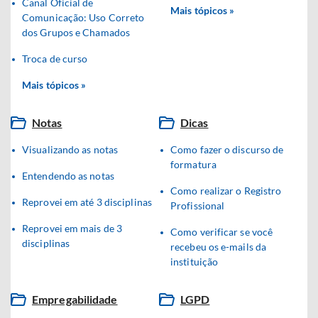
Canal Oficial de
Mais tópicos »
Comunicação: Uso Correto
dos Grupos e Chamados
Troca de curso
Mais tópicos »
Notas
Dicas
Visualizando as notas
Como fazer o discurso de
formatura
Entendendo as notas
Como realizar o Registro
Reprovei em até 3 disciplinas
Profissional
Reprovei em mais de 3
Como verificar se você
disciplinas
recebeu os e-mails da
instituição
Empregabilidade
LGPD