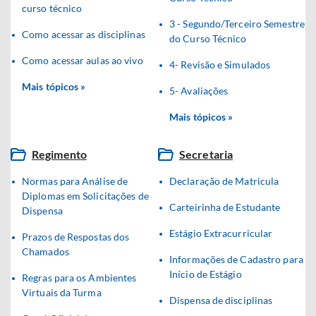
curso técnico
3 - Segundo/Terceiro Semestre
Como acessar as disciplinas
do Curso Técnico
Como acessar aulas ao vivo
4- Revisão e Simulados
Mais tópicos »
5- Avaliações
Mais tópicos »
Regimento
Secretaria
Normas para Análise de
Declaração de Matricula
Diplomas em Solicitações de
Carteirinha de Estudante
Dispensa
Estágio Extracurricular
Prazos de Respostas dos
Chamados
Informações de Cadastro para
Início de Estágio
Regras para os Ambientes
Virtuais da Turma
Dispensa de disciplinas